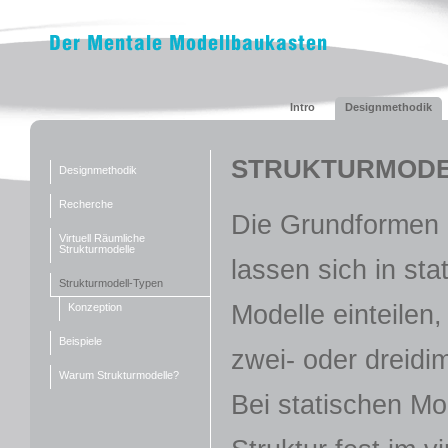
Intro
Designmethodik
STRUKTURMODE
Designmethodik
Recherche
Die Grundformen 
Virtuell Räumliche
Strukturmodelle
lassen sich in st
Strukturmodell-Typen
Modelle einteilen,
Konzeption
Beispiele
zwei- oder dreidi
Warum Strukturmodelle?
Bei statischen Mo